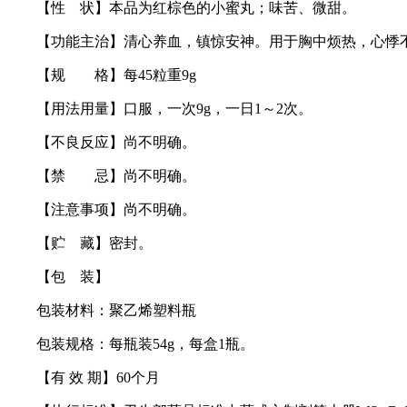
【性 状】本品为红棕色的小蜜丸；味苦、微甜。
【功能主治】清心养血，镇惊安神。用于胸中烦热，心悸
【规 格】每45粒重9g
【用法用量】口服，一次9g，一日1～2次。
【不良反应】尚不明确。
【禁 忌】尚不明确。
【注意事项】尚不明确。
【贮 藏】密封。
【包 装】
包装材料：聚乙烯塑料瓶
包装规格：每瓶装54g，每盒1瓶。
【有 效 期】60个月