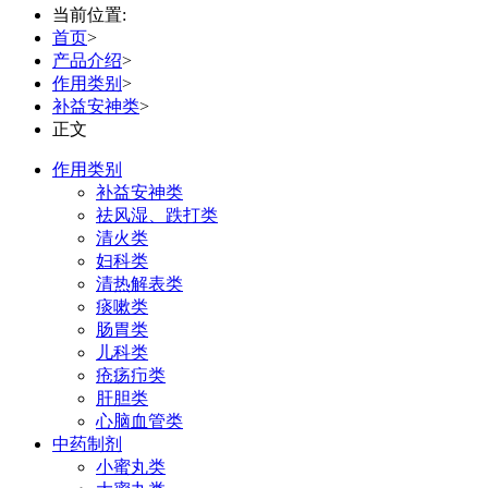
当前位置:
首页
>
产品介绍
>
作用类别
>
补益安神类
>
正文
作用类别
补益安神类
祛风湿、跌打类
清火类
妇科类
清热解表类
痰嗽类
肠胃类
儿科类
疮疡疖类
肝胆类
心脑血管类
中药制剂
小蜜丸类