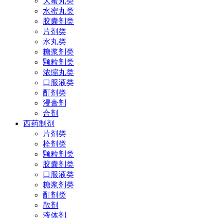
大蜜丸类
水蜜丸类
胶囊剂类
片剂类
水丸类
糖浆剂类
颗粒剂类
浓缩丸类
口服液类
酊剂类
浸膏剂
合剂
西药制剂
片剂类
栓剂类
颗粒剂类
胶囊剂类
口服液类
糖浆剂类
酊剂类
散剂
液体剂