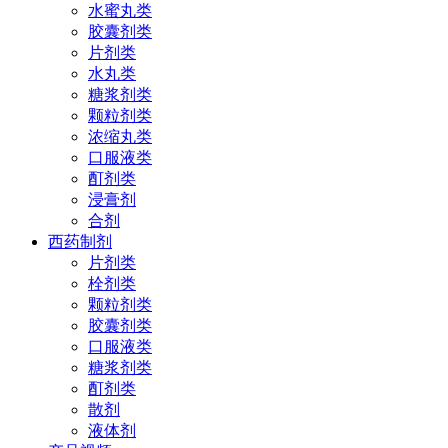
水蜜丸类
胶囊剂类
片剂类
水丸类
糖浆剂类
颗粒剂类
浓缩丸类
口服液类
酊剂类
浸膏剂
合剂
西药制剂
片剂类
栓剂类
颗粒剂类
胶囊剂类
口服液类
糖浆剂类
酊剂类
散剂
液体剂