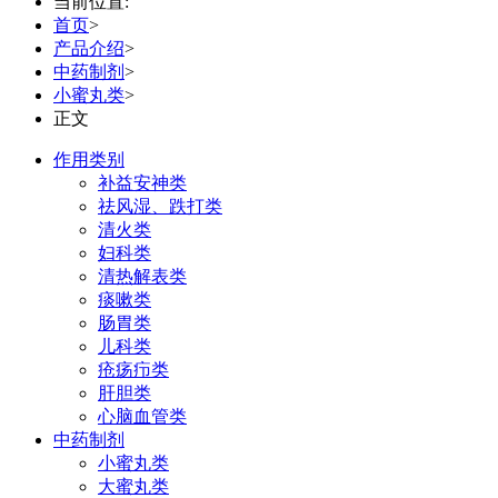
当前位置:
首页
>
产品介绍
>
中药制剂
>
小蜜丸类
>
正文
作用类别
补益安神类
祛风湿、跌打类
清火类
妇科类
清热解表类
痰嗽类
肠胃类
儿科类
疮疡疖类
肝胆类
心脑血管类
中药制剂
小蜜丸类
大蜜丸类